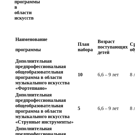
программы
в
области
искусств
Наименование
Возраст
План
С
поступающих
программы
набора
об
детей
Дополнительная
предпрофессиональная
общеобразовательная
10
6,6 – 9 лет
8 
программа в области
музыкального искусства
«Фортепиано»
Дополнительная
предпрофессиональная
общеобразовательная
5
6,6 – 9 лет
8 
программа в области
музыкального искусства
«Струнные инструменты»
Дополнительная
предпрофессиональная