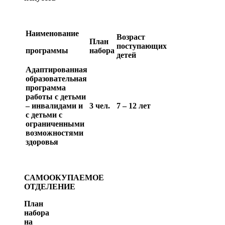
Наименование
Возраст
План
поступающих
программы
набора
детей
Адаптированная
образовательная
программа
работы с детьми
– инвалидами и
3 чел.
7 – 12 лет
с детьми с
ограниченными
возможностями
здоровья
САМООКУПАЕМОЕ
ОТДЕЛЕНИЕ
План
набора
на