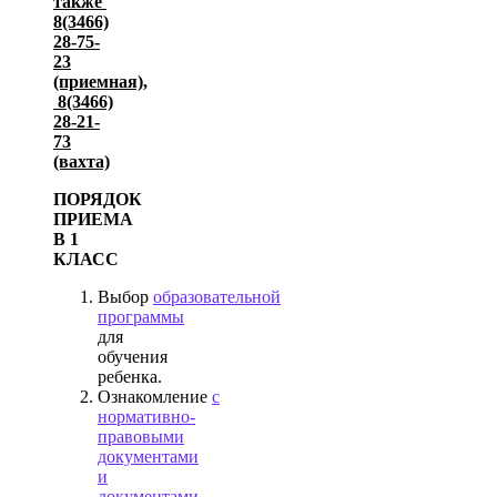
также
8(3466)
28-75-
23
(приемная),
8(3466)
28-21-
73
(вахта)
ПОРЯДОК
ПРИЕМА
В 1
КЛАСС
Выбор
образовательной
программы
для
обучения
ребенка.
Ознакомление
с
нормативно-
правовыми
документами
и
документами