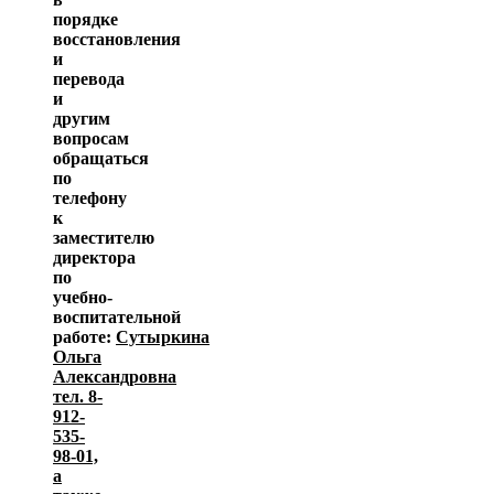
порядке
восстановления
и
перевода
и
другим
вопросам
обращаться
по
телефону
к
заместителю
директора
по
учебно-
воспитательной
работе:
Сутыркина
Ольга
Александровна
тел. 8-
912-
535-
98-01,
а