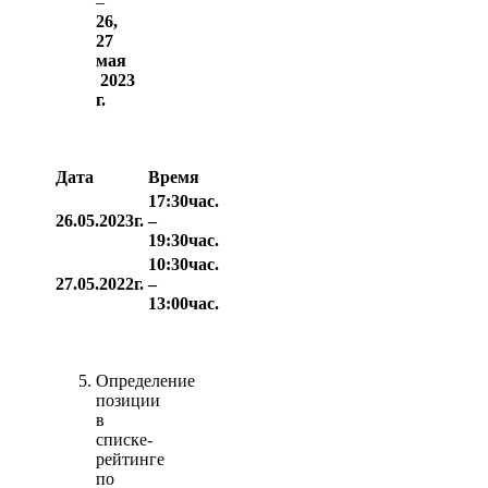
–
26,
27
мая
2023
г.
Дата
Время
17:30час.
26.05.2023г.
–
19:30час.
10:30час.
27.05.2022г.
–
13:00час.
Определение
позиции
в
списке-
рейтинге
по