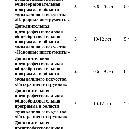
общеобразовательная
5
6,6 – 9 лет
8 
программа в области
музыкального искусства
«Народные инструменты»
Дополнительная
предпрофессиональная
общеобразовательная
5
10-12 лет
5 
программа в области
музыкального искусства
«Народные инструменты»
Дополнительная
предпрофессиональная
общеобразовательная
2
6,6 – 9 лет
8 
программа в области
музыкального искусства
«Гитара шестиструнная»
Дополнительная
предпрофессиональная
общеобразовательная
2
10-12 лет
5 
программа в области
музыкального искусства
«Гитара шестиструнная»
Дополнительная
предпрофессиональная