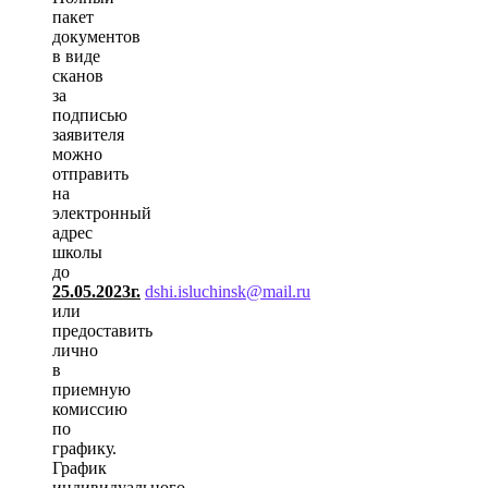
пакет
документов
в виде
сканов
за
подписью
заявителя
можно
отправить
на
электронный
адрес
школы
до
25.05.2023г.
dshi.isluchinsk@mail.ru
или
предоставить
лично
в
приемную
комиссию
по
графику.
График
индивидуального