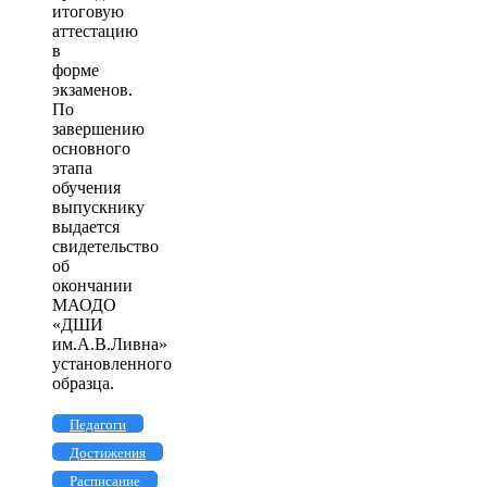
итоговую
аттестацию
в
форме
экзаменов.
По
завершению
основного
этапа
обучения
выпускнику
выдается
свидетельство
об
окончании
МАОДО
«ДШИ
им.А.В.Ливна»
установленного
образца.
Педагоги
Достижения
Расписание