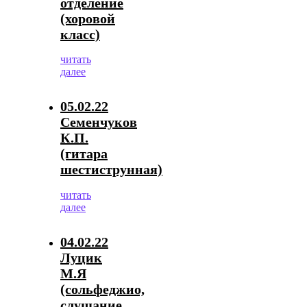
отделение
(хоровой
класс)
читать
далее
05.02.22
Семенчуков
К.П.
(гитара
шестиструнная)
читать
далее
04.02.22
Луцик
М.Я
(сольфеджио,
слушание