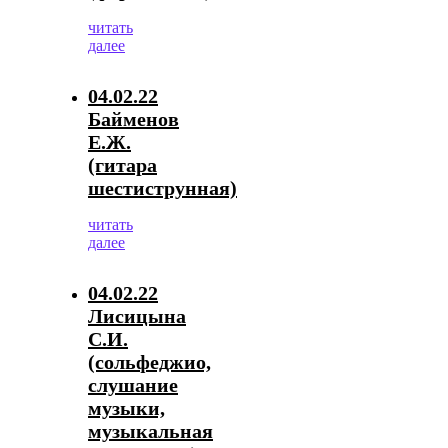
читать
далее
04.02.22
Байменов
Е.Ж.
(гитара
шестиструнная)
читать
далее
04.02.22
Лисицына
С.И.
(сольфеджио,
слушание
музыки,
музыкальная