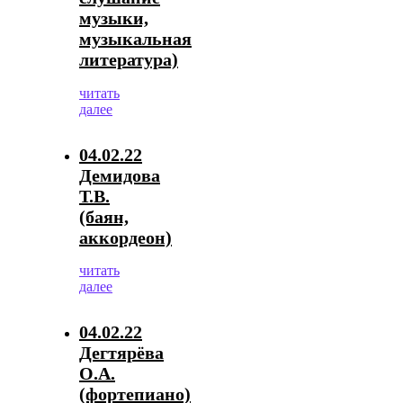
музыки,
музыкальная
литература)
читать
далее
04.02.22
Демидова
Т.В.
(баян,
аккордеон)
читать
далее
04.02.22
Дегтярёва
О.А.
(фортепиано)