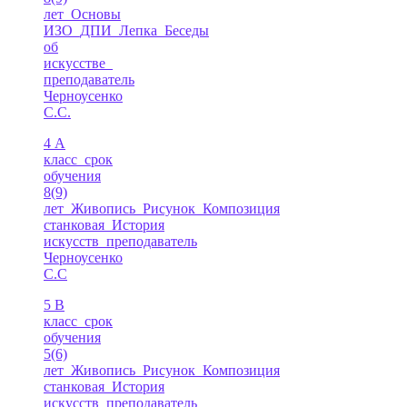
лет_Основы
ИЗО_ДПИ_Лепка_Беседы
об
искусстве_
преподаватель
Черноусенко
С.С.
4 А
класс_срок
обучения
8(9)
лет_Живопись_Рисунок_Композиция
станковая_История
искусств_преподаватель
Черноусенко
С.С
5 В
класс_срок
обучения
5(6)
лет_Живопись_Рисунок_Композиция
станковая_История
искусств_преподаватель