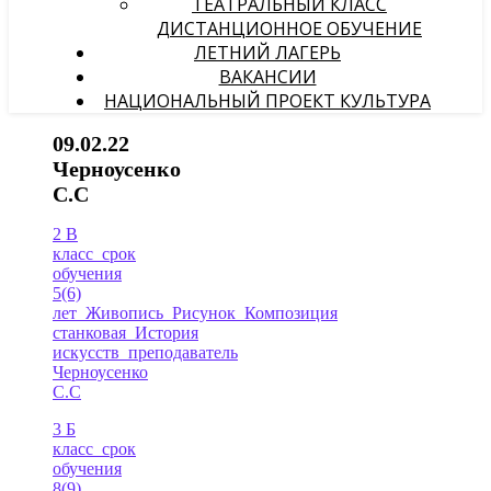
ТЕАТРАЛЬНЫЙ КЛАСС
ДИСТАНЦИОННОЕ ОБУЧЕНИЕ
ЛЕТНИЙ ЛАГЕРЬ
ВАКАНСИИ
НАЦИОНАЛЬНЫЙ ПРОЕКТ КУЛЬТУРА
09.02.22
Черноусенко
С.С
2 В
класс_срок
обучения
5(6)
лет_Живопись_Рисунок_Композиция
станковая_История
искусств_преподаватель
Черноусенко
С.С
3 Б
класс_срок
обучения
8(9)