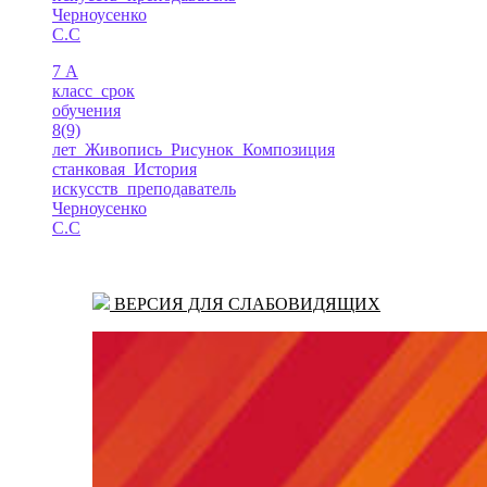
Черноусенко
С.С
7 А
класс_срок
обучения
8(9)
лет_Живопись_Рисунок_Композиция
станковая_История
искусств_преподаватель
Черноусенко
С.С
ВЕРСИЯ ДЛЯ СЛАБОВИДЯЩИХ