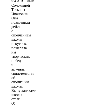
им.А.В.Ливна
Солониной
Татьяны
Ивановны.
Она
поздравила
ребят
с
окончанием
школы
искусств,
пожелала
им
творческих
побед
и
вручила
свидетельства
об
окончании
школы.
Выпускниками
школы
стали
60