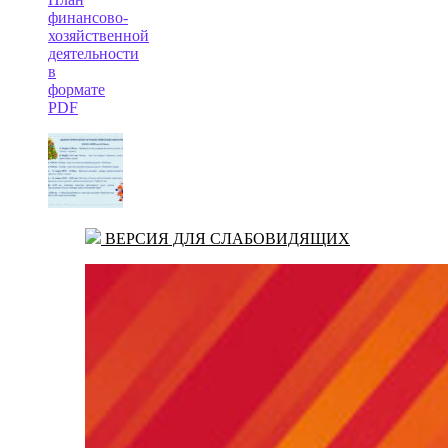
финансово-
хозяйственной
деятельности
в
формате
PDF
ВЕРСИЯ ДЛЯ СЛАБОВИДЯЩИХ