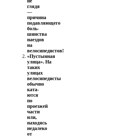
не
глядя
—
причина
подавляющего
боль­
шинства
наездов
на
велосипедистов!
«Пустынная
улица». На
таких
улицах
велосипедисты
обычно
ката­
ются
по
проезжей
части
или,
находясь
недалеко
от