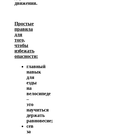
движения.
Простые
правила
для
того,
чтобы
избежать
опасности:
главный
навык
для
езды
на
велосипеде
–
это
научиться
держать
равновесие;
сев
за