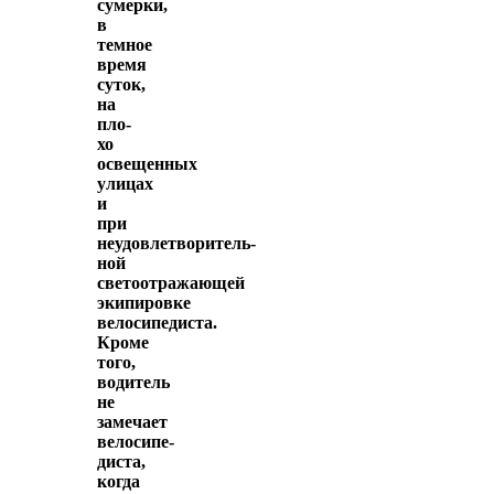
сумерки,
в
темное
время
суток,
на
пло­
хо
освещенных
улицах
и
при
неудовлетворитель­
ной
светоотражающей
экипировке
велосипедиста.
Кроме
того,
водитель
не
замечает
велосипе­
диста,
когда