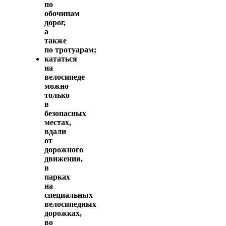
по
обочинам
дорог,
а
также
по тротуарам;
кататься
на
велосипеде
можно
только
в
безопасных
местах,
вдали
от
дорожного
движения,
в
парках
на
специальных
велосипедных
дорожках,
во