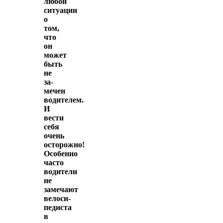
любой
ситуации
о
том,
что
он
может
быть
не
за­
мечен
водителем.
И
вести
себя
очень
осторожно!
Особенно
часто
водители
не
замечают
велоси­
педиста
в