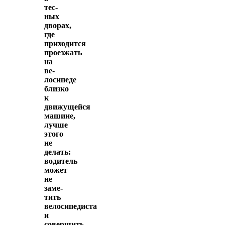
тес­
ных
дворах,
где
приходится
проезжать
на
ве­
лосипеде
близко
к
движущейся
машине,
лучше
этого
не
делать:
водитель
может
не
заме­
тить
велосипедиста
и
совершить