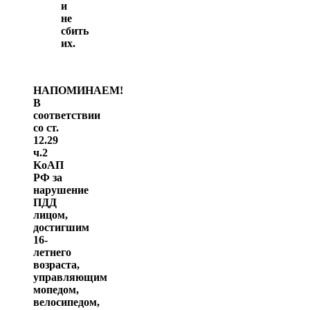
и
не
сбить
их.
НАПОМИНАЕМ!
В
соответствии
со ст.
12.29
ч.2
KоАП
РФ за
нарушение
ПДД
лицом,
достигшим
16-
летнего
возраста,
управляющим
мопедом,
велосипедом,