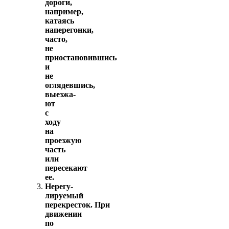
дороги,
например,
катаясь
наперегонки,
часто,
не
приостановившись
и
не
оглядевшись,
выезжа­
ют
с
ходу
на
проезжую
часть
или
пересекают
ее.
Нерегу­
лируемый
перекресток. При
движении
по