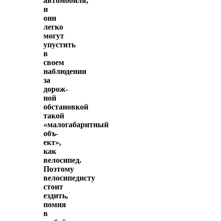
автомобиля,
и
они
легко
могут
упустить
в
своем
наблюдении
за
дорож­
ной
обстановкой
такой
«малогабаритный
объ­
ект»,
как
велосипед.
Поэтому
велосипедисту
стоит
ездить,
помня
в