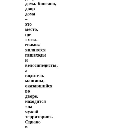
дома. Конечно,
двор
дома
–
это
место,
где
«хозя­
евами»
являются
пешеходы
и
велосипедисты,
а
водитель
машины,
оказавшийся
во
дворе,
находится
«на
чужой
территории».
Однако
в