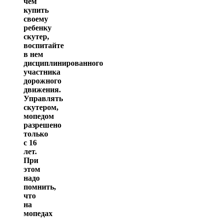
чем
купить
своему
ребенку
скутер,
воспитайте
в нем
дисциплинированного
участника
дорожного
движения.
Управлять
скутером,
мопедом
разрешено
только
с 16
лет.
При
этом
надо
помнить,
что
на
мопедах