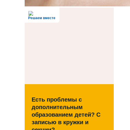
Решаем вместе
Есть проблемы с
дополнительным
образованием детей? С
записью в кружки и
секции?