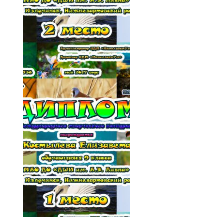
023-7-3b_QoQkvE