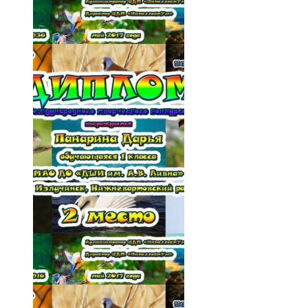
024-KAjs5soUSFI
025-Tasqc5smibE