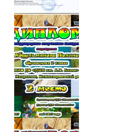
014-Vuw7htYfcyI
015-COyCfdU3I_I