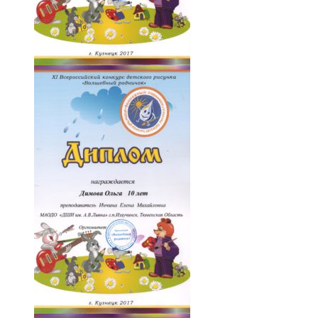
008-7BD3n5dYjKs