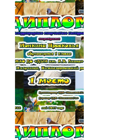
020-vdBVO1-vxCs
021-DZiLoOb80hQ