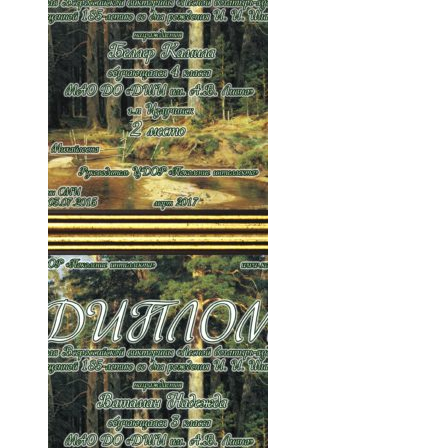
001-vwmCBsJ_FYM