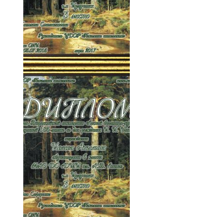
002-8X0sBq6BNj4