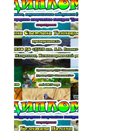
016-qrcfpeX23FY