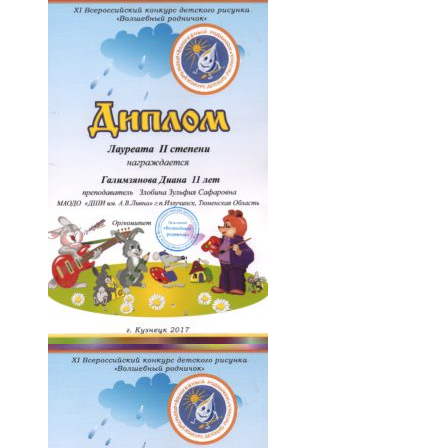
009-VYx-wkEOeBk
010-so9SFP27zCc