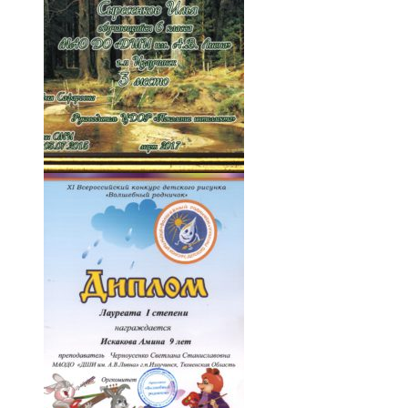
007-wdqvMORn2TY