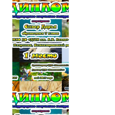
027-w6t09ZmtfVg