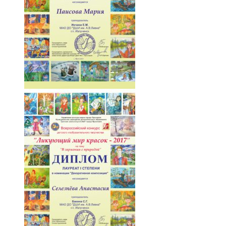
092-nl2PqBzpasM