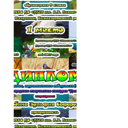
017-pxH-h1pJ39c