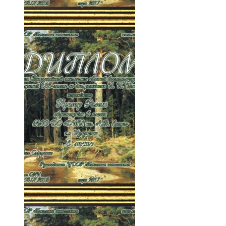
003-OsCPA8UQkvQ
004-OnyVcS3pyrQ