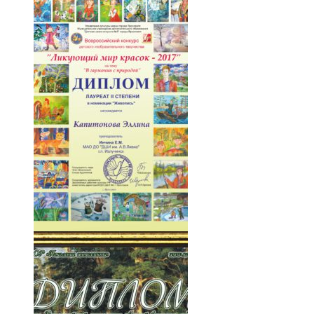
095-R7gQNBHgo9c