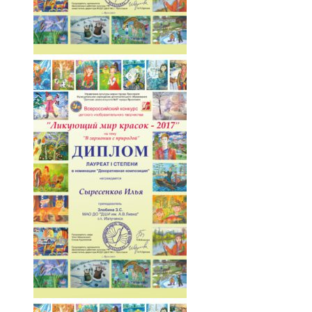
093-ZqovZxyHsmY
094-SjNHHbCxTt4