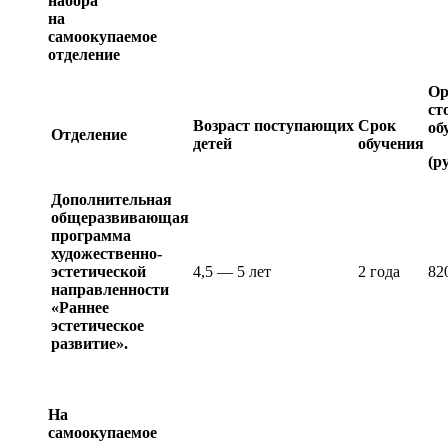
набора
на
самоокупаемое
отделение
Ор
ст
Возраст поступающих
Срок
об
Отделение
детей
обучения
(р
Дополнительная
общеразвивающая
программа
художественно-
эстетической
4,5 — 5 лет
2 года
82
направленности
«Раннее
эстетическое
развитие».
На
самоокупаемое