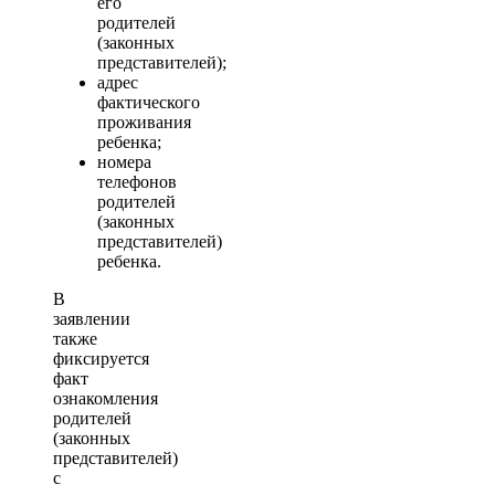
его
родителей
(законных
представителей);
адрес
фактического
проживания
ребенка;
номера
телефонов
родителей
(законных
представителей)
ребенка.
В
заявлении
также
фиксируется
факт
ознакомления
родителей
(законных
представителей)
с