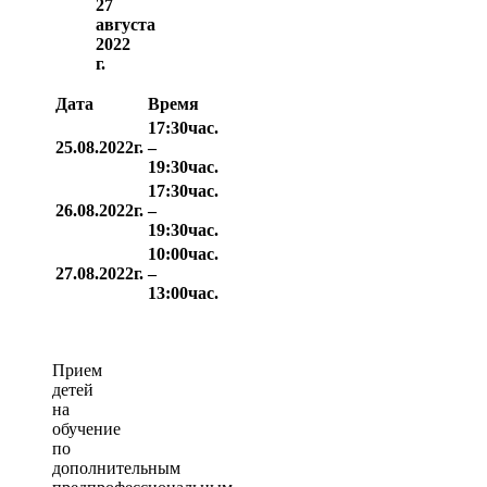
27
августа
2022
г.
Дата
Время
17:30час.
25.08.2022г.
–
19:30час.
17:30час.
26.08.2022г.
–
19:30час.
10:00час.
27.08.2022г.
–
13:00час.
Прием
детей
на
обучение
по
дополнительным