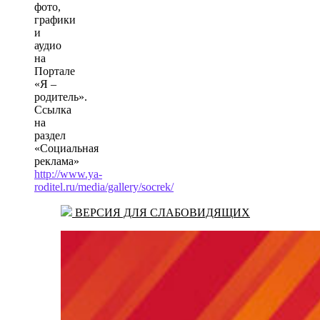
фото,
графики
и
аудио
на
Портале
«Я –
родитель».
Ссылка
на
раздел
«Социальная
реклама»
http://www.ya-
roditel.ru/media/gallery/socrek/
ВЕРСИЯ ДЛЯ СЛАБОВИДЯЩИХ