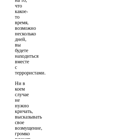
на то,
что
какое-
то
время,
возможно
несколько
дней,
вы
будете
находиться
вместе
с
террористами.
Ни в
коем
случае
не
нужно
кричать,
высказывать
свое
возмущение,
громко