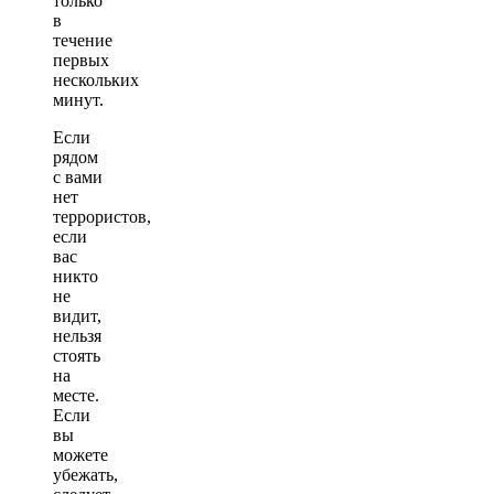
только
в
течение
первых
нескольких
минут.
Если
рядом
с вами
нет
террористов,
если
вас
никто
не
видит,
нельзя
стоять
на
месте.
Если
вы
можете
убежать,