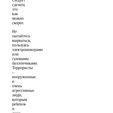
следует
сделать
это
как
можно
скорее.
Не
пытайтесь
вырваться,
пользуясь
электрошокерами
или
газовыми
баллончиками.
Террористы
–
вооруженные
и
очень
агрессивные
люди,
которым
ребенок
и